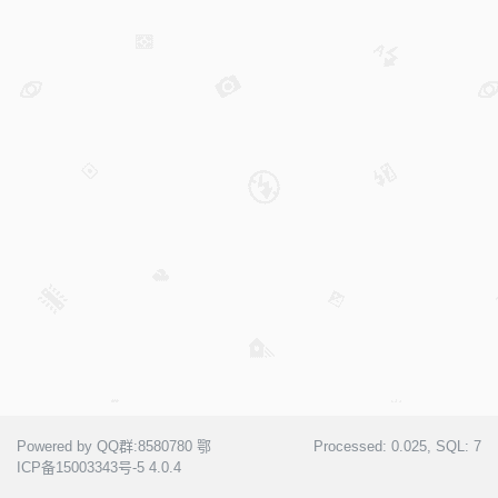
Powered by QQ群:8580780
鄂
Processed:
0.025
, SQL:
7
ICP备15003343号-5
4.0.4