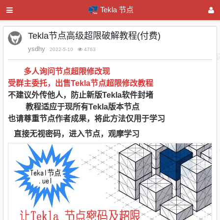
Tekla 节点
Tekla节点高级超限破解教程(付费)
ysdhy
2022-5-10
4763
多人询问
节点
超限修改现
受群主委托，出售
Tekla节点超限修改
教程
不建议外传他人，
防止新版
Tekla软件封堵
教程适应于现所有
Tekla版本节点
也请尊重节点作者成果，将此
方法仅用于学习
直接无视密码，进入节点，观摩学习