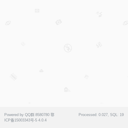
Powered by QQ群:8580780
鄂
Processed:
0.027
, SQL:
19
ICP备15003343号-5
4.0.4