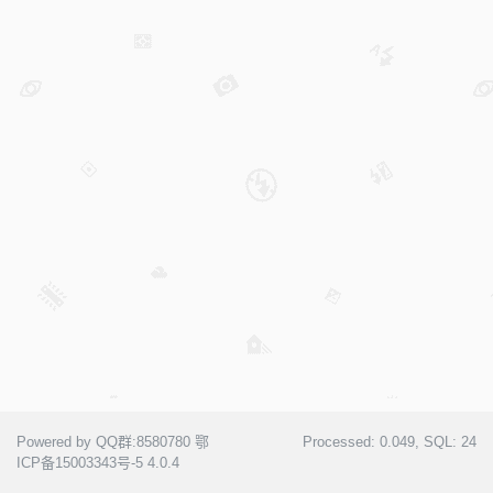
Powered by QQ群:8580780
鄂
Processed:
0.049
, SQL:
24
ICP备15003343号-5
4.0.4